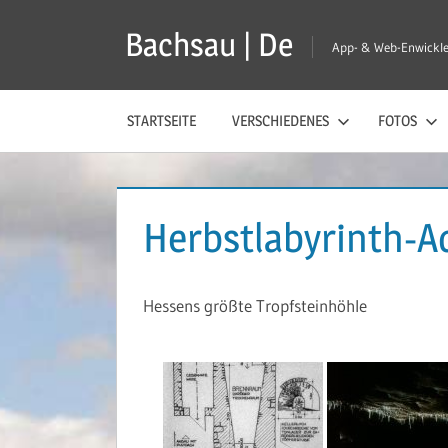
Zum
Bachsau | De
Inhalt
App- & Web-Enwickle
springen
STARTSEITE
VERSCHIEDENES
FOTOS
Herbstlabyrinth-A
Hessens größte Tropfsteinhöhle